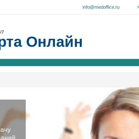
info@medoffice.ru
/7
рта Онлайн
рачу
даний