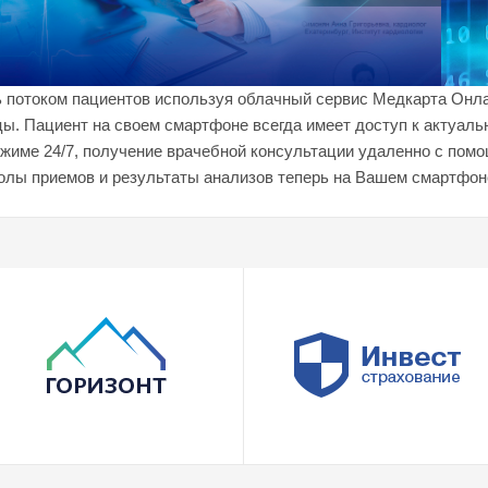
ь потоком пациентов используя облачный сервис Медкарта Онла
цы. Пациент на своем смартфоне всегда имеет доступ к актуал
режиме 24/7, получение врачебной консультации удаленно с по
олы приемов и результаты анализов теперь на Вашем смартфоне